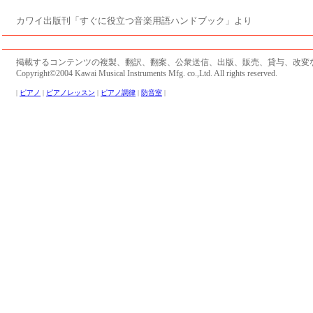
カワイ出版刊「すぐに役立つ音楽用語ハンドブック」より
掲載するコンテンツの複製、翻訳、翻案、公衆送信、出版、販売、貸与、改変
Copyright©2004 Kawai Musical Instruments Mfg. co.,Ltd. All rights reserved.
|
ピアノ
|
ピアノレッスン
|
ピアノ調律
|
防音室
|