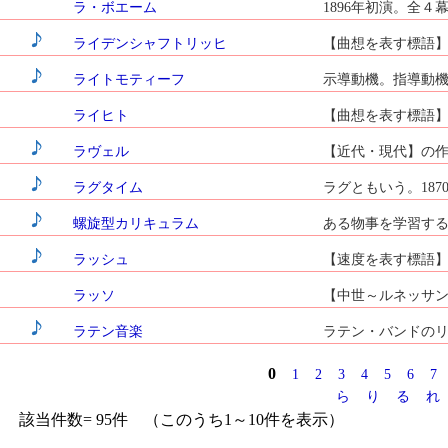
ラ・ボエーム
1896年初演。全
ライデンシャフトリッヒ
【曲想を表す標語】熱情
ライトモティーフ
示導動機。指導動機
ライヒト
【曲想を表す標語
ラヴェル
【近代・現代】の作曲家
ラグタイム
ラグともいう。18
螺旋型カリキュラム
ある物事を学習する
ラッシュ
【速度を表す標語】
ラッソ
【中世～ルネッサンス】
ラテン音楽
ラテン・バンドのリ
0
1
2
3
4
5
6
7
ら
り
る
れ
該当件数= 95件 （このうち1～10件を表示）