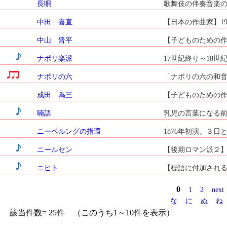
長唄
歌舞伎の伴奏音楽の
中田 喜直
【日本の作曲家】192
中山 晋平
【子どものための作品・
ナポリ楽派
17世紀終り～18
ナポリの六
「ナポリの六の和音
成田 為三
【子どものための作品・
喃語
乳児の言葉になる前
ニーベルングの指環
1876年初演。３
ニールセン
【後期ロマン派２】の作
ニヒト
【標語に付加される言葉】
0
1
2
next
な
に
ぬ
ね
該当件数= 25件 （このうち1～10件を表示）