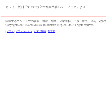
カワイ出版刊「すぐに役立つ音楽用語ハンドブック」より
掲載するコンテンツの複製、翻訳、翻案、公衆送信、出版、販売、貸与、改変
Copyright©2004 Kawai Musical Instruments Mfg. co.,Ltd. All rights reserved.
|
ピアノ
|
ピアノレッスン
|
ピアノ調律
|
防音室
|