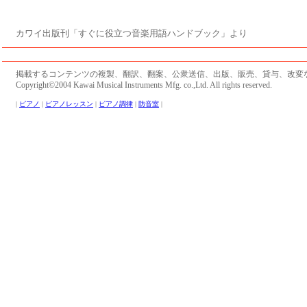
カワイ出版刊「すぐに役立つ音楽用語ハンドブック」より
掲載するコンテンツの複製、翻訳、翻案、公衆送信、出版、販売、貸与、改変
Copyright©2004 Kawai Musical Instruments Mfg. co.,Ltd. All rights reserved.
|
ピアノ
|
ピアノレッスン
|
ピアノ調律
|
防音室
|