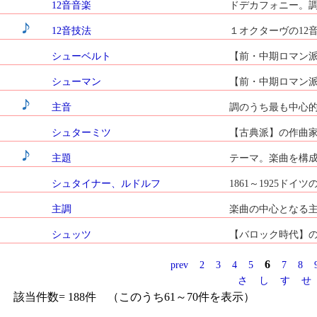
12音音楽
ドデカフォニー。調
12音技法
１オクターヴの12
シューベルト
【前・中期ロマン派】の
シューマン
【前・中期ロマン派】の
主音
調のうち最も中心的
シュターミツ
【古典派】の作曲家 1
主題
テーマ。楽曲を構成
シュタイナー、ルドルフ
1861～1925ド
主調
楽曲の中心となる主
シュッツ
【バロック時代】の作曲
6
prev
2
3
4
5
7
8
さ
し
す
せ
該当件数= 188件 （このうち61～70件を表示）