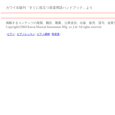
カワイ出版刊「すぐに役立つ音楽用語ハンドブック」より
掲載するコンテンツの複製、翻訳、翻案、公衆送信、出版、販売、貸与、改変
Copyright©2004 Kawai Musical Instruments Mfg. co.,Ltd. All rights reserved.
|
ピアノ
|
ピアノレッスン
|
ピアノ調律
|
防音室
|