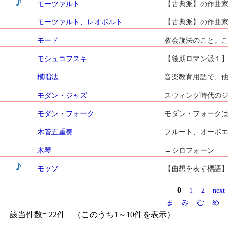
モーツァルト
【古典派】の作曲家 1
モーツァルト、レオポルト
【古典派】の作曲家 1
モード
教会旋法のこと。これ
モシュコフスキ
【後期ロマン派１】の作
模唱法
音楽教育用語で、他
モダン・ジャズ
スウィング時代のジ
モダン・フォーク
モダン・フォークは
木管五重奏
フルート、オーボエ
木琴
→シロフォーン
モッソ
【曲想を表す標語】動き
0
1
2
next
ま
み
む
め
該当件数= 22件 （このうち1～10件を表示）