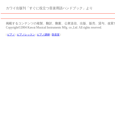
カワイ出版刊「すぐに役立つ音楽用語ハンドブック」より
掲載するコンテンツの複製、翻訳、翻案、公衆送信、出版、販売、貸与、改変
Copyright©2004 Kawai Musical Instruments Mfg. co.,Ltd. All rights reserved.
|
ピアノ
|
ピアノレッスン
|
ピアノ調律
|
防音室
|