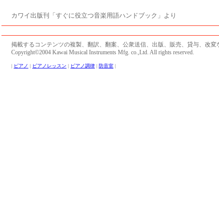
カワイ出版刊「すぐに役立つ音楽用語ハンドブック」より
掲載するコンテンツの複製、翻訳、翻案、公衆送信、出版、販売、貸与、改変
Copyright©2004 Kawai Musical Instruments Mfg. co.,Ltd. All rights reserved.
|
ピアノ
|
ピアノレッスン
|
ピアノ調律
|
防音室
|