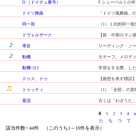
D.（ドイチュ番号）
F.シューベルトの年
ドイツ舞曲
「ドイツ風舞曲」の
同一視
（1）１次的同一視
ドヴォルザーク
【前・中期ロマン派】の
導音
リーディング・ノー
動機
モチーフ。メロディ
動機づけ
学習をする際、した
ドゥス、ドゥ
【曲想を表す標語】
トゥッティ
（1）「全部」の意
童謡
古くは「わざうた」
0
1
2
3
4
n
た
ち
つ
て
該当件数= 44件 （このうち1～10件を表示）