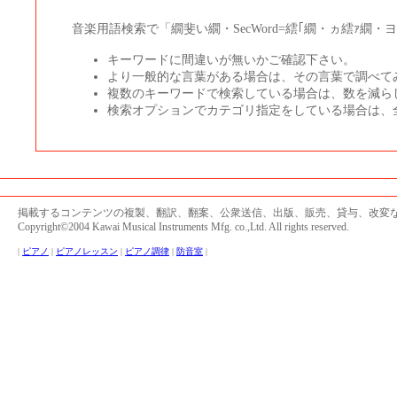
音楽用語検索で「繝斐い繝・SecWord=繧｢繝・ヵ繧ｧ繝
キーワードに間違いが無いかご確認下さい。
より一般的な言葉がある場合は、その言葉で調べて
複数のキーワードで検索している場合は、数を減ら
検索オプションでカテゴリ指定をしている場合は、
掲載するコンテンツの複製、翻訳、翻案、公衆送信、出版、販売、貸与、改変
Copyright©2004 Kawai Musical Instruments Mfg. co.,Ltd. All rights reserved.
|
ピアノ
|
ピアノレッスン
|
ピアノ調律
|
防音室
|