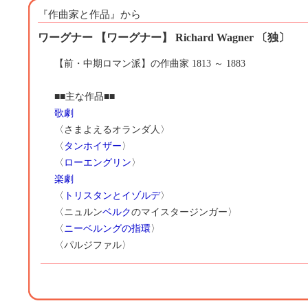
『作曲家と作品』から
ワーグナー 【ワーグナー】 Richard Wagner 〔独〕
【前・中期ロマン派】の作曲家 1813 ～ 1883
■■主な作品■■
歌劇
〈さまよえるオランダ人〉
〈
タンホイザー
〉
〈
ローエングリン
〉
楽劇
〈
トリスタンとイゾルデ
〉
〈ニュルン
ベルク
のマイスタージンガー〉
〈
ニーベルングの指環
〉
〈パルジファル〉