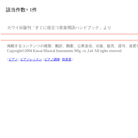
該当件数= 1件
カワイ出版刊「すぐに役立つ音楽用語ハンドブック」より
掲載するコンテンツの複製、翻訳、翻案、公衆送信、出版、販売、貸与、改変
Copyright©2004 Kawai Musical Instruments Mfg. co.,Ltd. All rights reserved.
|
ピアノ
|
ピアノレッスン
|
ピアノ調律
|
防音室
|